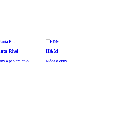
nta Rhei
H&M
hy a papiernictvo
Móda a obuv