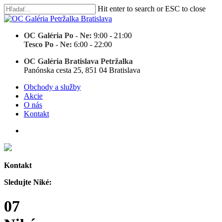
Skip
Hit enter to search or ESC to close
to
Close
main
Search
content
OC Galéria Po - Ne:
9:00 - 21:00
Tesco Po - Ne:
6:00 - 22:00
OC Galéria Bratislava Petržalka
Panónska cesta 25, 851 04 Bratislava
Menu
search
Menu
Obchody a služby
Akcie
O nás
Kontakt
search
Kontakt
Sledujte Niké:
07