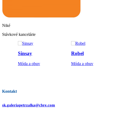
Niké
Stávkové kancelárie
Sinsay
Robel
Móda a obuv
Móda a obuv
Všetky obchody
Kontakt
sk.galeriapetrzalka@cbre.com