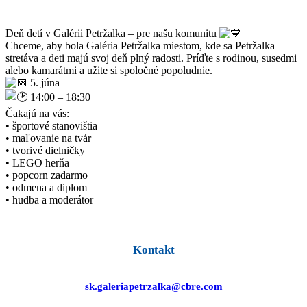
Deň detí v Galérii Petržalka – pre našu komunitu
Chceme, aby bola Galéria Petržalka miestom, kde sa Petržalka
stretáva a deti majú svoj deň plný radosti. Príďte s rodinou, susedmi
alebo kamarátmi a užite si spoločné popoludnie.
5. júna
14:00 – 18:30
Čakajú na vás:
• športové stanovištia
• maľovanie na tvár
• tvorivé dielničky
• LEGO herňa
• popcorn zadarmo
• odmena a diplom
• hudba a moderátor
Kontakt
sk.galeriapetrzalka@cbre.com