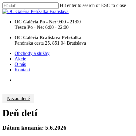
Skip
Hit enter to search or ESC to close
to
Close
main
Search
content
OC Galéria Po - Ne:
9:00 - 21:00
Tesco Po - Ne:
6:00 - 22:00
OC Galéria Bratislava Petržalka
Panónska cesta 25, 851 04 Bratislava
Menu
search
Menu
Obchody a služby
Akcie
O nás
Kontakt
search
Nezaradené
Deň detí
Dátum konania: 5.6.2026